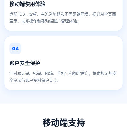
移动端使用体验
适配 iOS、安卓、主流浏览器和不同网络环境，提升APP页面
展示、功能操作和移动端账户管理体验。
04
账户安全保护
针对验证码、密码、邮箱、手机号和绑定信息，提供规范的安
全提示与账户资料保护支持。
移动端支持