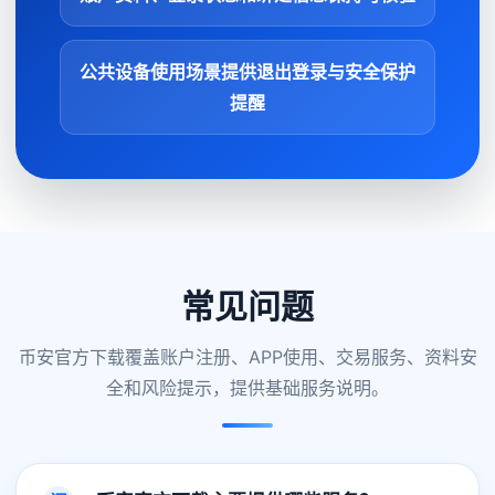
公共设备使用场景提供退出登录与安全保护
提醒
常见问题
币安官方下载覆盖账户注册、APP使用、交易服务、资料安
全和风险提示，提供基础服务说明。