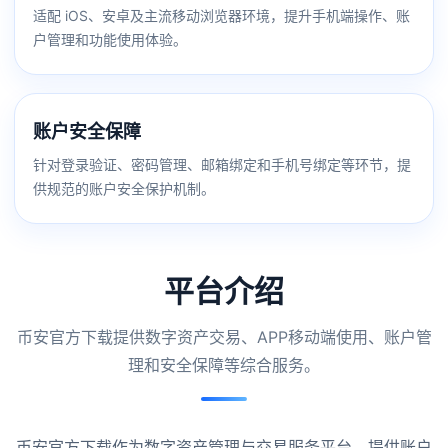
适配 iOS、安卓及主流移动浏览器环境，提升手机端操作、账
户管理和功能使用体验。
账户安全保障
针对登录验证、密码管理、邮箱绑定和手机号绑定等环节，提
供规范的账户安全保护机制。
平台介绍
币安官方下载提供数字资产交易、APP移动端使用、账户管
理和安全保障等综合服务。
币安官方下载作为数字资产管理与交易服务平台，提供账户