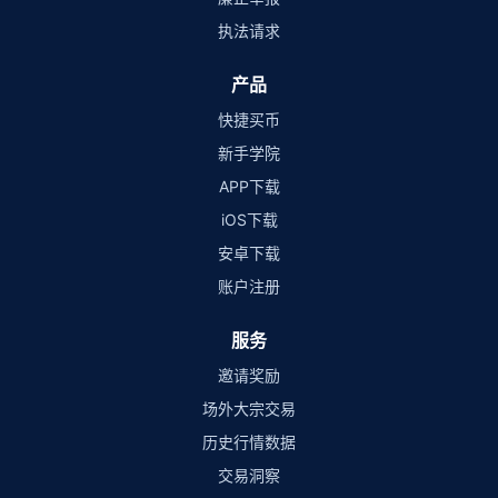
执法请求
产品
快捷买币
新手学院
APP下载
iOS下载
安卓下载
账户注册
服务
邀请奖励
场外大宗交易
历史行情数据
交易洞察